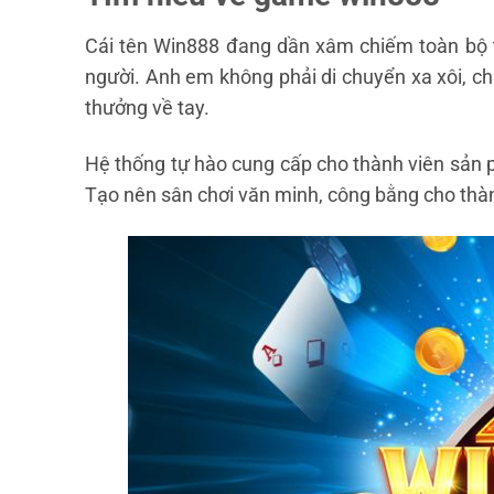
Cái tên Win888 đang dần xâm chiếm toàn bộ thế
người. Anh em không phải di chuyển xa xôi, ch
thưởng về tay.
Hệ thống tự hào cung cấp cho thành viên sản p
Tạo nên sân chơi văn minh, công bằng cho thàn