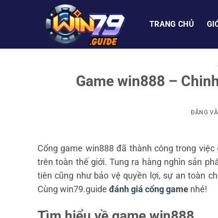
Bỏ
qua
TRANG CHỦ
GI
nội
dung
Game win888 – Chinh 
ĐĂNG V
Cổng game win888 đã thành công trong việc 
trên toàn thế giới. Tung ra hàng nghìn sản ph
tiên cũng như bảo vệ quyền lợi, sự an toàn ch
Cùng win79.guide
đánh giá cổng game
nhé!
Tìm hiểu về game win888