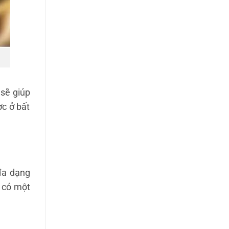
sẽ giúp
ợc ở bất
đa dạng
 có một
,…