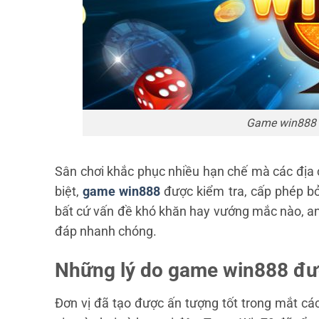
Game win888 l
Sân chơi khắc phục nhiều hạn chế mà các địa ch
biệt,
game win888
được kiểm tra, cấp phép bở
bất cứ vấn đề khó khăn hay vướng mắc nào, an
đáp nhanh chóng.
Những lý do game win888 đư
Đơn vị đã tạo được ấn tượng tốt trong mắt các