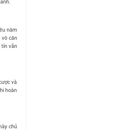
hành.
hiều năm
n vô căn
 tín vẫn
 cược và
khi hoàn
 này chủ