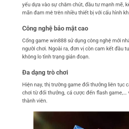
yếu dựa vào sự chăm chút, đầu tư mạnh mẽ, kế
mãn đam mê trên nhiều thiết bị với cấu hình kh
Công nghệ bảo mật cao
Cổng game win888 sử dụng công nghệ mới nhất h
người chơi. Ngoài ra, đơn vị còn cam kết đầu
không lo tình trạng gián đoạn.
Đa dạng trò chơi
Hiện nay, thị trường game đổi thưởng liên tục
chơi từ đổi thưởng, cá cược đến flash game,… v
thành viên.