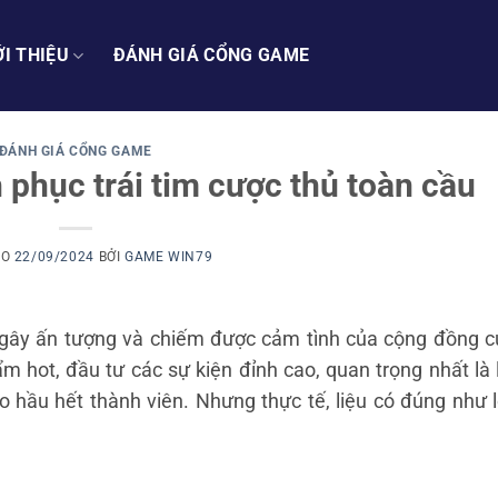
ỚI THIỆU
ĐÁNH GIÁ CỔNG GAME
ĐÁNH GIÁ CỔNG GAME
phục trái tim cược thủ toàn cầu
ÀO
22/09/2024
BỞI
GAME WIN79
gây ấn tượng và chiếm được cảm tình của cộng đồng c
ẩm hot, đầu tư các sự kiện đỉnh cao, quan trọng nhất là
o hầu hết thành viên. Nhưng thực tế, liệu có đúng như 