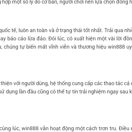
ng hợp một số lý do cơ bản, người chơi nên lựa chọn đồng 
c tế, luôn an toàn và ở trạng thái tốt nhất. Trải qua n
hay báo cáo lừa đảo. Đôi lúc, có xuất hiện một vài lời đồ
, chúng tự biến mất vĩnh viễn và thương hiệu win888 uy
hiện với người dùng, hệ thống cung cấp các thao tác cá
 sử dụng lần đầu cũng có thể tự tin trải nghiệm ngay sau 
cùng lúc, win888 vẫn hoạt động một cách trơn tru. Điều