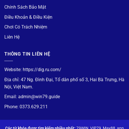
Chính Sách Bảo Mật
Điều Khoản & Điều Kiện
Chơi Có Trách Nhiệm
Liên Hệ
THÔNG TIN LIÊN HỆ
Website:
https://dig.ru.com/
Địa chỉ: 47 Ng. Đình Đại, Tổ dân phố số 3, Hai Bà Trưng, Hà
Nội, Việt Nam.
Email:
admin@win79.guide
Phone:
0373.629.211
Các từ khóa được tìm kiếm nhiều nhất:
79WIN, VIP79, May88, app