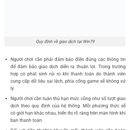
Quy định về giao dịch tại Win79
Người chơi cần phải đảm bảo điền đúng các thông tin
để đảm bảo giao dịch diễn ra thuận lợi. Trong trường
hợp có phát sinh rủi ro khi thanh toán do thành viên
cung cấp dữ liệu sai lệch, phía cổng game sẽ không xử
lý.
Người chơi cần tuân thủ hạn mức cũng như số lượt giao
dịch theo quy định của hệ thống. Mỗi phương thức sẽ
có giới hạn khác nhau, hiển thị rõ ràng trên màn hình khi
bạn thanh toán.