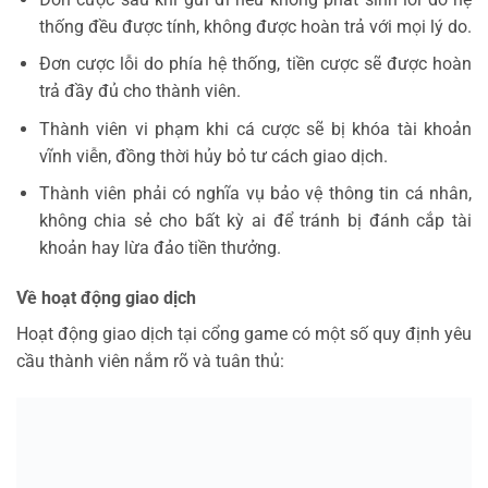
thống đều được tính, không được hoàn trả với mọi lý do.
Đơn cược lỗi do phía hệ thống, tiền cược sẽ được hoàn
trả đầy đủ cho thành viên.
Thành viên vi phạm khi cá cược sẽ bị khóa tài khoản
vĩnh viễn, đồng thời hủy bỏ tư cách giao dịch.
Thành viên phải có nghĩa vụ bảo vệ thông tin cá nhân,
không chia sẻ cho bất kỳ ai để tránh bị đánh cắp tài
khoản hay lừa đảo tiền thưởng.
Về hoạt động giao dịch
Hoạt động giao dịch tại cổng game có một số quy định yêu
cầu thành viên nắm rõ và tuân thủ: