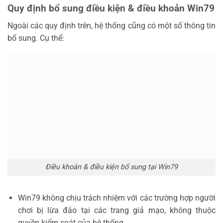
Quy định bổ sung điều kiện & điều khoản Win79
Ngoài các quy định trên, hệ thống cũng có một số thông tin
bổ sung. Cụ thể:
Điều khoản & điều kiện bổ sung tại Win79
Win79 không chịu trách nhiệm với các trường hợp người
chơi bị lừa đảo tại các trang giả mạo, không thuộc
quyền kiểm soát của hệ thống.