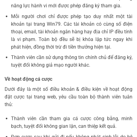
năng lực hành vi mới được phép đăng ký tham gia.
Mỗi người chơi chỉ được phép tạo duy nhất một tài
khoản tại trang Win79. Các tài khoản có cùng số điện
thoại, email, tài khoản ngân hàng hay địa chỉ IP đều tính
là vi phạm. Toàn bộ đều sẽ bị khóa lập tức ngay khi
phát hiện, đồng thời trừ đi tiền thưởng hiện tại.
Thành viên cần sử dụng thông tin chính chủ để đăng ký,
tuyệt đối không giả mạo người khác.
Về hoạt động cá cược
Dưới đây là một số điều khoản & điều kiện về hoạt động
đặt cược tại trang web, yêu cầu toàn bộ thành viên tuân
thủ:
Thành viên cần tham gia cá cược công bằng, minh
bạch, tuyệt đối không gian lận, can thiệp kết quả.
Đơn cược sau khi gửi đi nếu không phát sinh lỗi do hệ