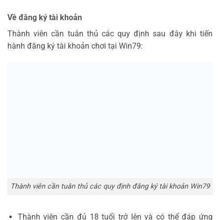
Về đăng ký tài khoản
Thành viên cần tuân thủ các quy định sau đây khi tiến
hành đăng ký tài khoản chơi tại Win79:
Thành viên cần tuân thủ các quy định đăng ký tài khoản Win79
Thành viên cần đủ 18 tuổi trở lên và có thể đáp ứng