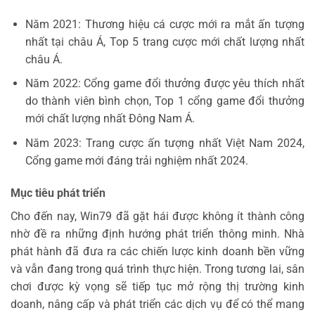
Năm 2021: Thương hiệu cá cược mới ra mắt ấn tượng
nhất tại châu Á, Top 5 trang cược mới chất lượng nhất
châu Á.
Năm 2022: Cổng game đổi thưởng được yêu thích nhất
do thành viên bình chọn, Top 1 cổng game đổi thưởng
mới chất lượng nhất Đông Nam Á.
Năm 2023: Trang cược ấn tượng nhất Việt Nam 2024,
Cổng game mới đáng trải nghiệm nhất 2024.
Mục tiêu phát triển
Cho đến nay, Win79 đã gặt hái được không ít thành công
nhờ đề ra những định hướng phát triển thông minh. Nhà
phát hành đã đưa ra các chiến lược kinh doanh bền vững
và vẫn đang trong quá trình thực hiện. Trong tương lai, sân
chơi được kỳ vọng sẽ tiếp tục mở rộng thị trường kinh
doanh, nâng cấp và phát triển các dịch vụ để có thể mang