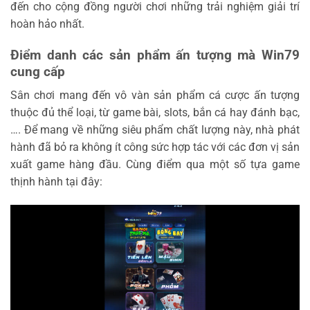
đến cho cộng đồng người chơi những trải nghiệm giải trí
hoàn hảo nhất.
Điểm danh các sản phẩm ấn tượng mà Win79
cung cấp
Sân chơi mang đến vô vàn sản phẩm cá cược ấn tượng
thuộc đủ thể loại, từ game bài, slots, bắn cá hay đánh bạc,
…. Để mang về những siêu phẩm chất lượng này, nhà phát
hành đã bỏ ra không ít công sức hợp tác với các đơn vị sản
xuất game hàng đầu. Cùng điểm qua một số tựa game
thịnh hành tại đây: