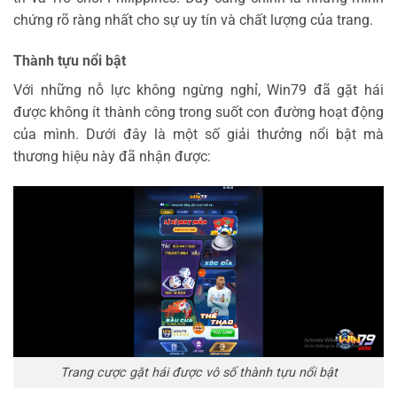
chứng rõ ràng nhất cho sự uy tín và chất lượng của trang.
Thành tựu nổi bật
Với những nỗ lực không ngừng nghỉ, Win79 đã gặt hái
được không ít thành công trong suốt con đường hoạt động
của mình. Dưới đây là một số giải thưởng nổi bật mà
thương hiệu này đã nhận được:
Trang cược gặt hái được vô số thành tựu nổi bật