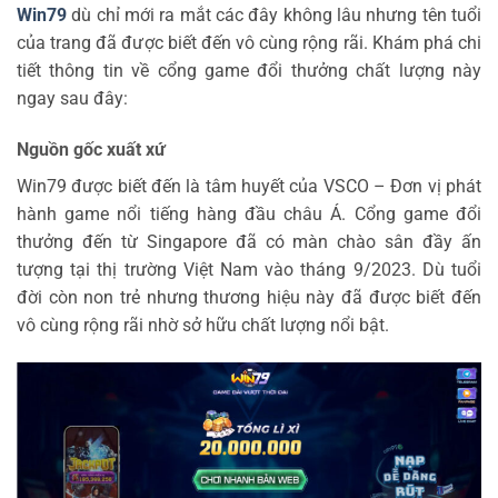
Win79
dù chỉ mới ra mắt các đây không lâu nhưng tên tuổi
của trang đã được biết đến vô cùng rộng rãi. Khám phá chi
tiết thông tin về cổng game đổi thưởng chất lượng này
ngay sau đây:
Nguồn gốc xuất xứ
Win79 được biết đến là tâm huyết của VSCO – Đơn vị phát
hành game nổi tiếng hàng đầu châu Á. Cổng game đổi
thưởng đến từ Singapore đã có màn chào sân đầy ấn
tượng tại thị trường Việt Nam vào tháng 9/2023. Dù tuổi
đời còn non trẻ nhưng thương hiệu này đã được biết đến
vô cùng rộng rãi nhờ sở hữu chất lượng nổi bật.