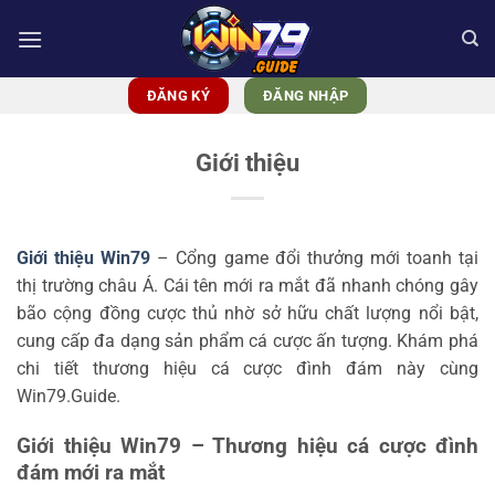
Bỏ
qua
nội
dung
ĐĂNG KÝ
ĐĂNG NHẬP
Giới thiệu
Giới thiệu Win79
– Cổng game đổi thưởng mới toanh tại
thị trường châu Á. Cái tên mới ra mắt đã nhanh chóng gây
bão cộng đồng cược thủ nhờ sở hữu chất lượng nổi bật,
cung cấp đa dạng sản phẩm cá cược ấn tượng. Khám phá
chi tiết thương hiệu cá cược đình đám này cùng
Win79.Guide.
Giới thiệu Win79 – Thương hiệu cá cược đình
đám mới ra mắt