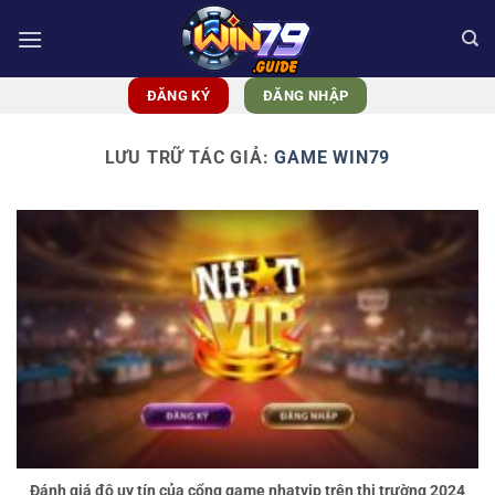
Bỏ
qua
nội
dung
ĐĂNG KÝ
ĐĂNG NHẬP
LƯU TRỮ TÁC GIẢ:
GAME WIN79
Đánh giá độ uy tín của cổng game nhatvip trên thị trường 2024