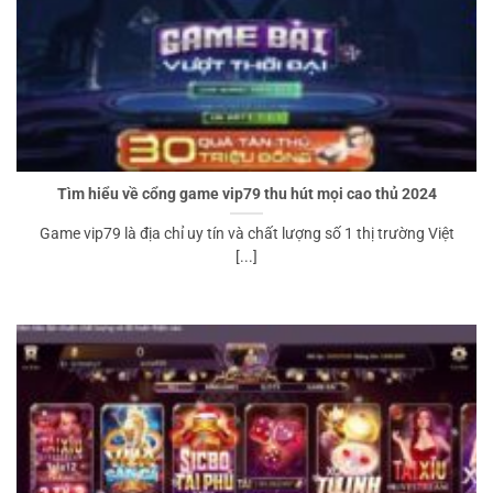
Tìm hiểu về cổng game vip79 thu hút mọi cao thủ 2024
Game vip79 là địa chỉ uy tín và chất lượng số 1 thị trường Việt
[...]