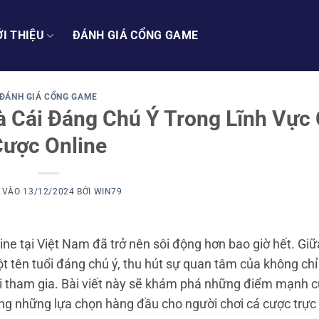
ỚI THIỆU
ĐÁNH GIÁ CỔNG GAME
ĐÁNH GIÁ CỔNG GAME
 Cái Đáng Chú Ý Trong Lĩnh Vực
Cược Online
 VÀO
13/12/2024
BỞI
WIN79
ne tại Việt Nam đã trở nên sôi động hơn bao giờ hết. Giữ
t tên tuổi đáng chú ý, thu hút sự quan tâm của không ch
i tham gia. Bài viết này sẽ khám phá những điểm mạnh 
rong những lựa chọn hàng đầu cho người chơi cá cược trực