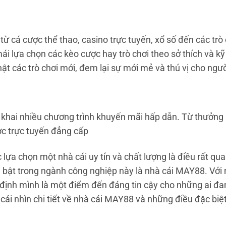
ừ cá cược thể thao, casino trực tuyến, xổ số đến các trò 
 mái lựa chọn các kèo cược hay trò chơi theo sở thích và k
t các trò chơi mới, đem lại sự mới mẻ và thú vị cho ngườ
n khai nhiều chương trình khuyến mãi hấp dẫn. Từ thưởng
c trực tuyến đẳng cấp
c lựa chọn một nhà cái uy tín và chất lượng là điều rất qu
ổi bật trong ngành công nghiệp này là nhà cái MAY88. Với
ịnh mình là một điểm đến đáng tin cậy cho những ai đ
 cái nhìn chi tiết về nhà cái MAY88 và những điều đặc bi