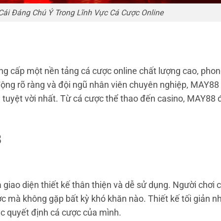
ái Đáng Chú Ý Trong Lĩnh Vực Cá Cược Online
ng cấp một nền tảng cá cược online chất lượng cao, pho
 động rõ ràng và đội ngũ nhân viên chuyên nghiệp, MAY8
tuyệt vời nhất. Từ cá cược thể thao đến casino, MAY88 
8
iao diện thiết kế thân thiện và dễ sử dụng. Người chơi c
ược mà không gặp bất kỳ khó khăn nào. Thiết kế tối giản 
ác quyết định cá cược của mình.