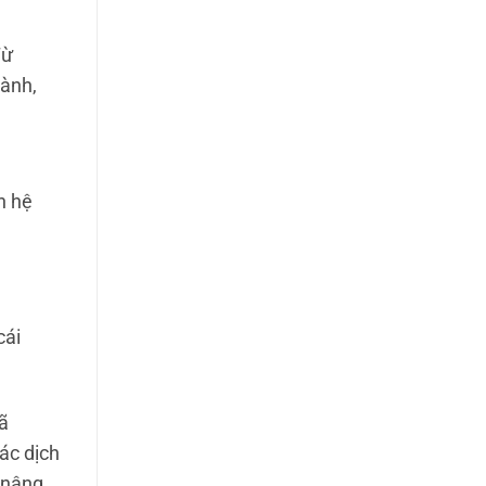
Từ
hành,
n hệ
cái
ã
ác dịch
 nâng