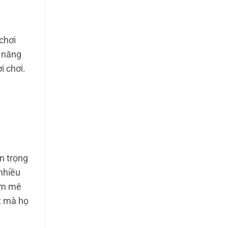
chơi
ỹ năng
i chơi.
an trọng
 nhiều
am mê
ệt mà họ