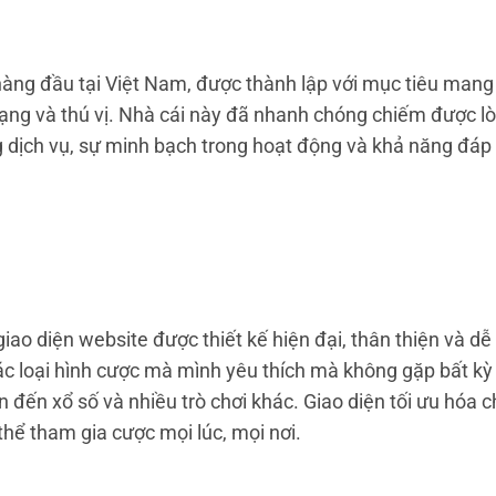
hàng đầu tại Việt Nam, được thành lập với mục tiêu mang
ạng và thú vị. Nhà cái này đã nhanh chóng chiếm được lò
 dịch vụ, sự minh bạch trong hoạt động và khả năng đáp
ao diện website được thiết kế hiện đại, thân thiện và dễ
ác loại hình cược mà mình yêu thích mà không gặp bất kỳ
n đến xổ số và nhiều trò chơi khác. Giao diện tối ưu hóa c
 thể tham gia cược mọi lúc, mọi nơi.