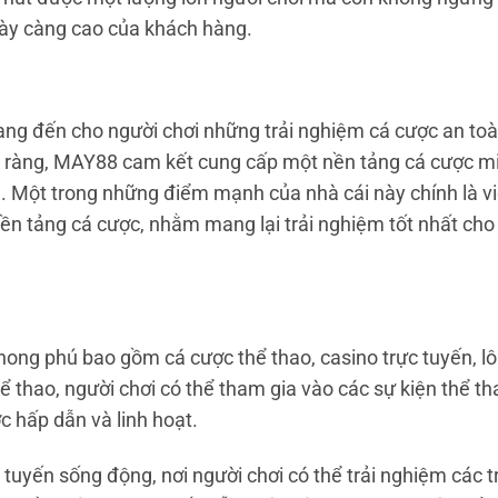
ày càng cao của khách hàng.
ng đến cho người chơi những trải nghiệm cá cược an toà
 rõ ràng, MAY88 cam kết cung cấp một nền tảng cá cược m
g. Một trong những điểm mạnh của nhà cái này chính là v
 nền tảng cá cược, nhằm mang lại trải nghiệm tốt nhất cho
ng phú bao gồm cá cược thể thao, casino trực tuyến, lô
thể thao, người chơi có thể tham gia vào các sự kiện thể th
ợc hấp dẫn và linh hoạt.
uyến sống động, nơi người chơi có thể trải nghiệm các t