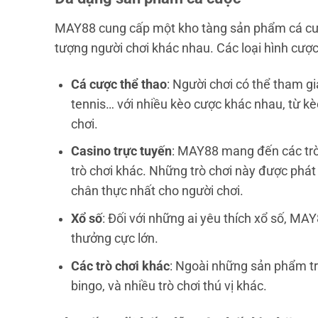
MAY88 cung cấp một kho tàng sản phẩm cá cượ
tượng người chơi khác nhau. Các loại hình cược
Cá cược thể thao
: Người chơi có thể tham g
tennis… với nhiều kèo cược khác nhau, từ kè
chơi.
Casino trực tuyến
: MAY88 mang đến các trò 
trò chơi khác. Những trò chơi này được phát 
chân thực nhất cho người chơi.
Xổ số
: Đối với những ai yêu thích xổ số, MA
thưởng cực lớn.
Các trò chơi khác
: Ngoài những sản phẩm tr
bingo, và nhiều trò chơi thú vị khác.