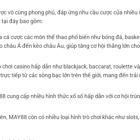
c vô cùng phong phú, đáp ứng nhu cầu cược của nhiều 
 tại đây bao gồm:
ia cá cược các môn thể thao phổ biến như bóng đá, basket
o châu Á đến kèo châu Âu, giúp tăng cơ hội thắng lớn ch
chơi casino hấp dẫn như blackjack, baccarat, roulette và
trực tiếp từ các sòng bạc lớn trên thế giới, mang đến trả
Y88 cung cấp nhiều hình thức xổ số hấp dẫn với cơ hội trú
ên, MAY88 còn có nhiều loại hình trò chơi khác như slots