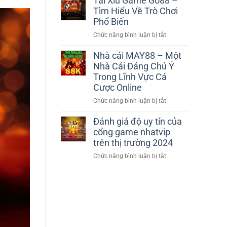
Tài Xỉu Game Go88 –
Chơi
iWin68:
Tìm Hiểu Về Trò Chơi
Đẳng
Hướng
Phổ Biến
Cấp
Dẫn
Cho
Chức năng bình luận bị tắt
ở
Chi
Cược
Tài
Tiết
Thủ
Nhà cái MAY88 – Một
Xỉu
và
Game
Nhà Cái Đáng Chú Ý
Lợi
Go88
Trong Lĩnh Vực Cá
Ích
–
Khi
Cược Online
Tìm
Tải
Chức năng bình luận bị tắt
ở
Hiểu
Game
Nhà
Về
Đánh giá độ uy tín của
cái
Trò
MAY88
cổng game nhatvip
Chơi
–
Phổ
trên thị trường 2024
Một
Biến
Chức năng bình luận bị tắt
ở
Nhà
Đánh
Cái
giá
Đáng
độ
Chú
uy
Ý
tín
Trong
của
Lĩnh
cổng
Vực