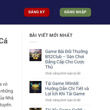
ĐĂNG KÝ
ĐĂNG NHẬP
BÀI VIẾT MỚI NHẤT
 Cá
Game Bài Đổi Thưởng
B52Club – Sân Chơi
Đẳng Cấp Cho Cược
Thủ
Chức năng bình luận bị tắt
ở
Game
Tải Game iWin68:
Bài
a vô
Đổi
Hướng Dẫn Chi Tiết và
ỉ những
Thưởng
Lợi Ích Khi Tải Game
B52Club
của Nhà
Chức năng bình luận bị tắt
ở
–
 tuyến.
Tải
Sân
Game