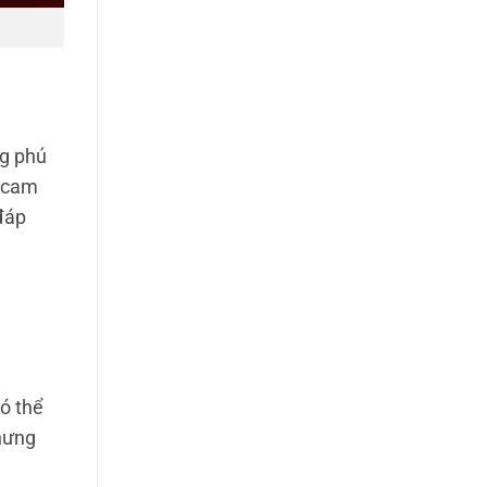
game
Cá
nhatvip
Cược
trên
Online
thị
trường
2024
ng phú
8 cam
đáp
ó thể
nhưng