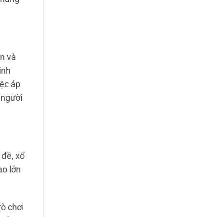
n và
inh
iệc áp
 người
 đề, xổ
ao lớn
rò chơi