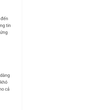
 đến
ng tin
 ứng
 dàng
 khó
ho cả