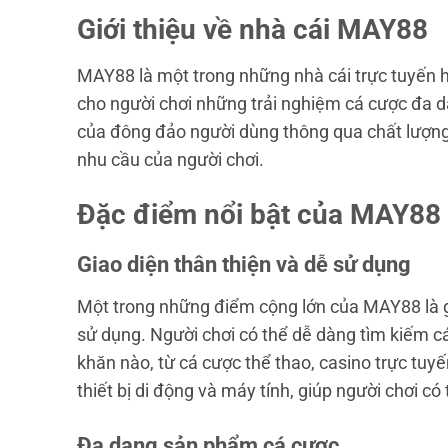
Giới thiệu về nhà cái MAY88
MAY88 là một trong những nhà cái trực tuyến 
cho người chơi những trải nghiệm cá cược đa d
của đông đảo người dùng thông qua chất lượng
nhu cầu của người chơi.
Đặc điểm nổi bật của MAY88
Giao diện thân thiện và dễ sử dụng
Một trong những điểm cộng lớn của MAY88 là gi
sử dụng. Người chơi có thể dễ dàng tìm kiếm c
khăn nào, từ cá cược thể thao, casino trực tuyế
thiết bị di động và máy tính, giúp người chơi có
Đa dạng sản phẩm cá cược