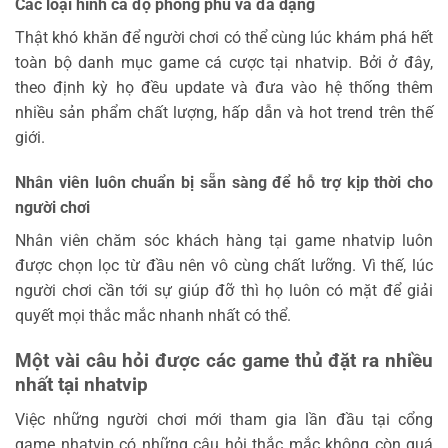
Các loại hình cá độ phong phú và đa dạng
Thật khó khăn để người chơi có thể cùng lúc khám phá hết
toàn bộ danh mục game cá cược tại nhatvip. Bởi ở đây,
theo định kỳ họ đều update và đưa vào hệ thống thêm
nhiều sản phẩm chất lượng, hấp dẫn và hot trend trên thế
giới.
Nhân viên luôn chuẩn bị sẵn sàng để hỗ trợ kịp thời cho
người chơi
Nhân viên chăm sóc khách hàng tại game nhatvip luôn
được chọn lọc từ đầu nên vô cùng chất lưỡng. Vì thế, lúc
người chơi cần tới sự giúp đỡ thì họ luôn có mặt để giải
quyết mọi thắc mắc nhanh nhất có thể.
Một vài câu hỏi được các game thủ đặt ra nhiều
nhất tại nhatvip
Việc những người chơi mới tham gia lần đầu tại cổng
game nhatvip có những câu hỏi thắc mắc không còn quá