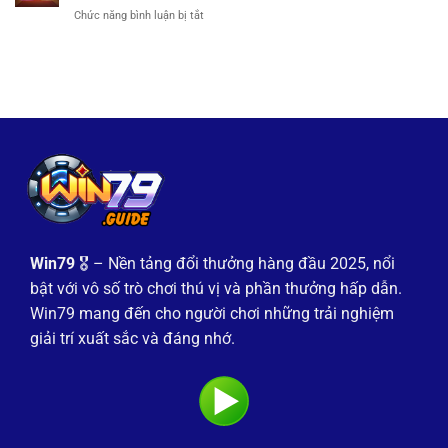
–
Trò
Chức năng bình luận bị tắt
ở
Một
Chơi
Đánh
Nhà
Phổ
giá
Cái
Biến
độ
Đáng
uy
Chú
tín
Ý
của
Trong
cổng
Lĩnh
game
Vực
nhatvip
Cá
trên
Cược
thị
Online
trường
2024
Win79
🎖️ – Nền tảng đổi thưởng hàng đầu 2025, nổi
bật với vô số trò chơi thú vị và phần thưởng hấp dẫn.
Win79 mang đến cho người chơi những trải nghiệm
giải trí xuất sắc và đáng nhớ.