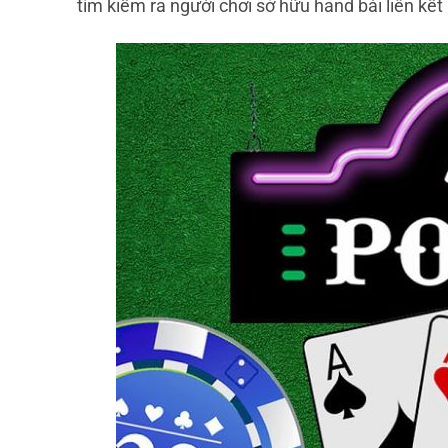
tìm kiếm ra người chơi sở hữu hand bài liên kế