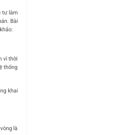
 tư làm
án. Bài
 khảo:
 vì thời
hệ thống
ông khai
 vòng là