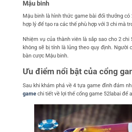
Mậu binh
Mậu binh là hình thức game bài đổi thưởng có 2
hợp lý để tạo ra các thế phù hợp với 3 chi mà tro
Nhiệm vụ của thành viên là sắp sao cho 2 chi 5
không sẽ bị tính là lủng theo quy định. Người 
bàn cược Mậu binh.
Ưu điểm nổi bật của cổng ga
Sau khi khám phá về 4 tựa game đình đám nhất 
game
chi tiết về lợi thế cổng game 52labai để 