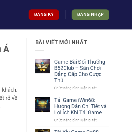
ĐĂNG KÝ
ĐĂNG NHẬP
BÀI VIẾT MỚI NHẤT
u Á
Game Bài Đổi Thưởng
B52Club – Sân Chơi
Đẳng Cấp Cho Cược
Thủ
Chức năng bình luận bị tắt
ở
n khách,
Game
ết rõ về
Tải Game iWin68:
Bài
Đổi
.
Hướng Dẫn Chi Tiết và
Thưởng
Lợi Ích Khi Tải Game
B52Club
Chức năng bình luận bị tắt
ở
–
Tải
Sân
Game