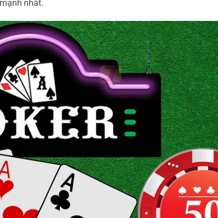
t mạnh nhất.