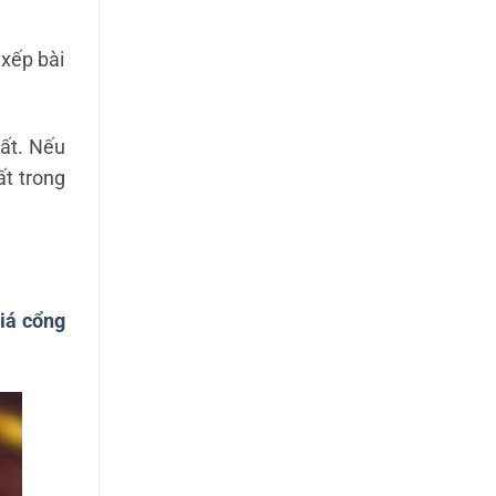
 xếp bài
hất. Nếu
ất trong
iá cổng