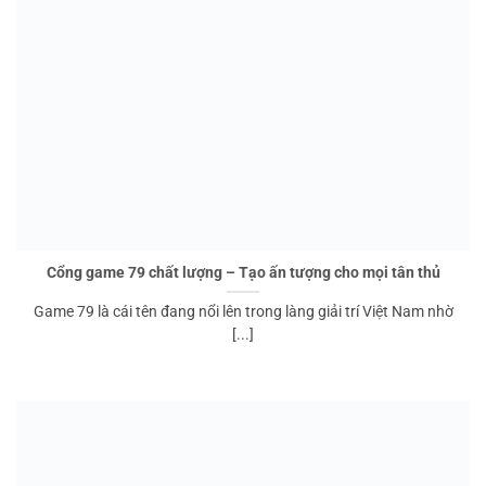
Cổng game 79 chất lượng – Tạo ấn tượng cho mọi tân thủ
Game 79 là cái tên đang nổi lên trong làng giải trí Việt Nam nhờ
[...]