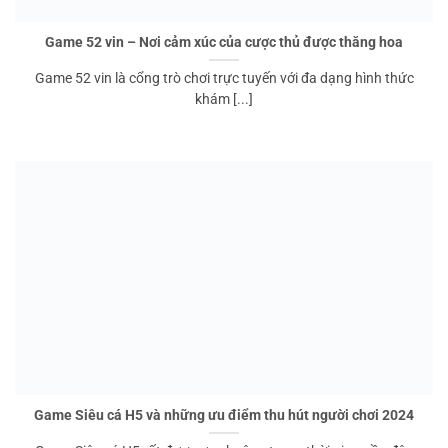
Game 52 vin – Nơi cảm xúc của cược thủ được thăng hoa
Game 52 vin là cổng trò chơi trực tuyến với đa dạng hình thức
khám [...]
Game Siêu cá H5 và những ưu điểm thu hút người chơi 2024