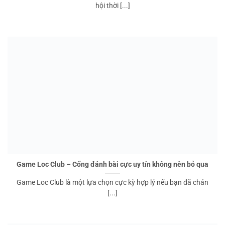
hội thời [...]
Game Loc Club – Cổng đánh bài cực uy tín không nên bỏ qua
Game Loc Club là một lựa chọn cực kỳ hợp lý nếu bạn đã chán
[...]