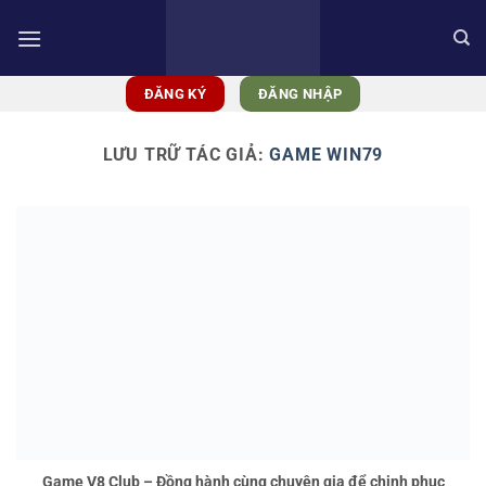
Bỏ
qua
nội
dung
ĐĂNG KÝ
ĐĂNG NHẬP
LƯU TRỮ TÁC GIẢ:
GAME WIN79
Game V8 Club – Đồng hành cùng chuyên gia để chinh phục