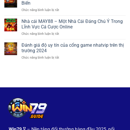
iWin68:
Chơi
Biến
Hướng
Đẳng
Chức năng bình luận bị tắt
ở
Dẫn
Cấp
Tài
Chi
Cho
Xỉu
Nhà cái MAY88 – Một Nhà Cái Đáng Chú Ý Trong
Tiết
Cược
Game
và
Lĩnh Vực Cá Cược Online
Thủ
Go88
Lợi
Chức năng bình luận bị tắt
ở
–
Ích
Nhà
Tìm
Khi
cái
Đánh giá độ uy tín của cổng game nhatvip trên thị
Hiểu
Tải
MAY88
Về
trường 2024
Game
–
Trò
Chức năng bình luận bị tắt
ở
Một
Chơi
Đánh
Nhà
Phổ
giá
Cái
Biến
độ
Đáng
uy
Chú
tín
Ý
của
Trong
cổng
Lĩnh
game
Vực
nhatvip
Cá
trên
Cược
thị
Online
trường
2024
Win79
🎖️ – Nền tảng đổi thưởng hàng đầu 2025, nổi