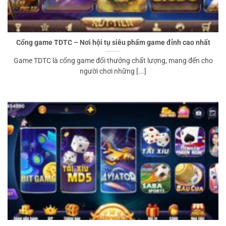
Cổng game TDTC – Nơi hội tụ siêu phẩm game đỉnh cao nhất
Game TDTC là cổng game đổi thưởng chất lượng, mang đến cho
người chơi những [...]