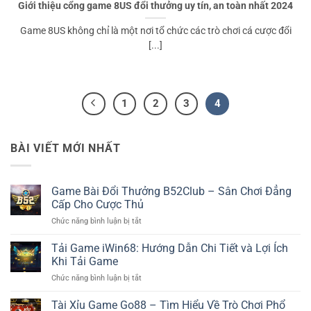
Giới thiệu cổng game 8US đổi thưởng uy tín, an toàn nhất 2024
Game 8US không chỉ là một nơi tổ chức các trò chơi cá cược đổi
[...]
1
2
3
4
BÀI VIẾT MỚI NHẤT
Game Bài Đổi Thưởng B52Club – Sân Chơi Đẳng
Cấp Cho Cược Thủ
Chức năng bình luận bị tắt
ở
Game
Bài
Tải Game iWin68: Hướng Dẫn Chi Tiết và Lợi Ích
Đổi
Khi Tải Game
Thưởng
Chức năng bình luận bị tắt
ở
B52Club
Tải
–
Game
Tài Xỉu Game Go88 – Tìm Hiểu Về Trò Chơi Phổ
Sân