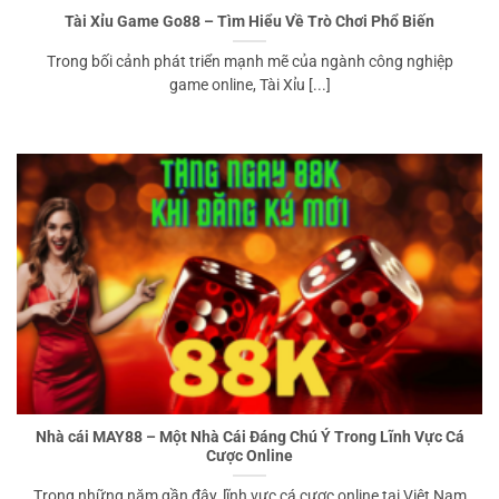
Tài Xỉu Game Go88 – Tìm Hiểu Về Trò Chơi Phổ Biến
Trong bối cảnh phát triển mạnh mẽ của ngành công nghiệp
game online, Tài Xỉu [...]
Nhà cái MAY88 – Một Nhà Cái Đáng Chú Ý Trong Lĩnh Vực Cá
Cược Online
Trong những năm gần đây, lĩnh vực cá cược online tại Việt Nam