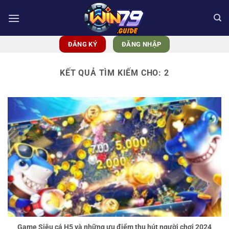
Bỏ
qua
nội
dung
ĐĂNG KÝ
ĐĂNG NHẬP
KẾT QUẢ TÌM KIẾM CHO:
2
Game Siêu cá H5 và những ưu điểm thu hút người chơi 2024