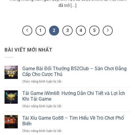
đã trở [...]
1
2
3
4
5
BÀI VIẾT MỚI NHẤT
Game Bài Đổi Thưởng B52Club – Sân Chơi Đẳng
Cấp Cho Cược Thủ
Chức năng bình luận bị tắt
ở
Game
Bài
Tải Game iWin68: Hướng Dẫn Chi Tiết và Lợi Ích
Đổi
Khi Tải Game
Thưởng
Chức năng bình luận bị tắt
ở
B52Club
Tải
–
Game
Tài Xỉu Game Go88 – Tìm Hiểu Về Trò Chơi Phổ
Sân
iWin68:
Chơi
Biến
Hướng
Đẳng
Chức năng bình luận bị tắt
ở
Dẫn
Cấp